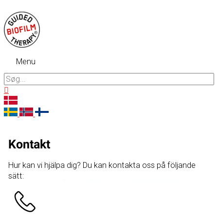
Gå
til
indholdet
Menu
Menu
Søg
efter:
Søg
Kontakt
Hur kan vi hjälpa dig? Du kan kontakta oss på följande
sätt: