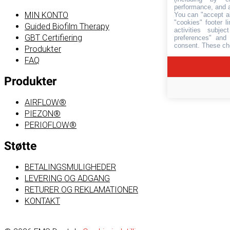
performance, and 
MIN KONTO
You can "accept al
"cookies" footer l
Guided Biofilm Therapy
activities subj
GBT Certifiering
preferences" and 
consent. These cho
Produkter
FAQ
Produkter
AIRFLOW®
PIEZON®
PERIOFLOW®
Støtte
BETALINGSMULIGHEDER
LEVERING OG ADGANG
RETURER OG REKLAMATIONER
KONTAKT