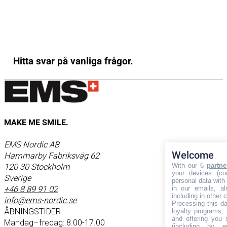
Hitta svar på vanliga frågor.
MAKE ME SMILE.
EMS Nordic AB
Welcome
Hammarby Fabriksväg 62
With our 6
partne
120 30 Stockholm
your devices (co
Sverige
personal data with 
in our emails, a
+46 8 89 91 02
including in other 
info@ems-nordic.se
Processing this da
ÅBNINGSTIDER
loyalty programs, 
and offering you 
Mandag–fredag: 8.00-17.00
(including by e