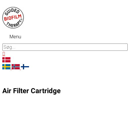
Gå
til
indholdet
Menu
Menu
Søg
efter:
Søg
Air Filter Cartridge