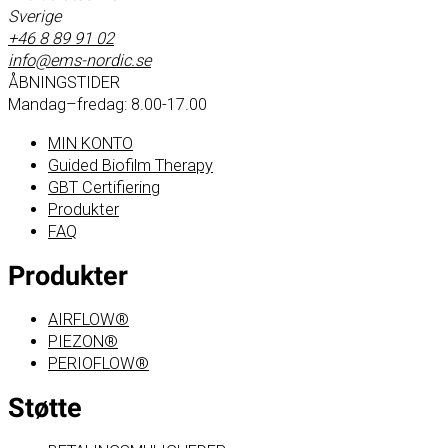
Sverige
+46 8 89 91 02
info@ems-nordic.se
ÅBNINGSTIDER
Mandag–fredag: 8.00-17.00
MIN KONTO
Guided Biofilm Therapy
GBT Certifiering
Produkter
FAQ
Produkter
AIRFLOW®
PIEZON®
PERIOFLOW®
Støtte