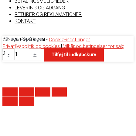
BETALINGSMULIGHEDER
LEVERING OG ADGANG
RETURER OG REKLAMATIONER
KONTAKT
På lager:
3 på lager
© 2026 EMS Dental -
Cookie-indstillinger
Privatlivspolitik og cookies
|
Vilkår og betingelser for salg
Air
0
-
+
Tilføj til indkøbskurv
Filter
Cartridge
mængde