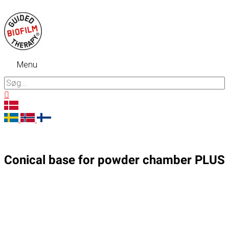
Gå
til
indholdet
Menu
Menu
Søg
efter:
Søg
Conical base for powder chamber PLUS