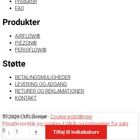
Produkter
FAQ
Produkter
AIRFLOW®
PIEZON®
PERIOFLOW®
Støtte
BETALINGSMULIGHEDER
LEVERING OG ADGANG
RETURER OG REKLAMATIONER
KONTAKT
På lager:
13 på lager
© 2026 EMS Dental -
Cookie-indstillinger
Privatlivspolitik og cookies
|
Vilkår og betingelser for salg
Conical
0
-
+
Tilføj til indkøbskurv
base